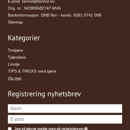
E-post
:
tarinol@tarinol.no
Org. nr.
:
NO989582747 MVA
Bankinformasjon
:
DNB Nor - konto: 5081 0741 098
Sitemap
Kategorier
Tretjære
Tjærebeis
Linolje
TIPS & TRICKS med tjære
Vis mer
Registrering nyhetsbrev
Jeg vil gjerne melde meg på nyhetsbrevet