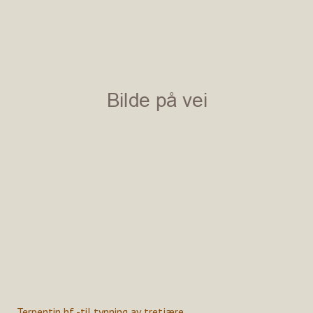
Terpentin hf -til tynning av tretjære