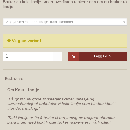
Bruker du kokt linolje tørker overflaten raskere enn om du bruker rå
linolje.
Velg ønsket mengde linolje- frakt tilkommer
Velg en variant
l.
Legg i kurv
Beskrivelse
Om Kokt Linolje:
"På grunn av gode tørkeegenskaper, slitasje og
værbestandighet anbefaler vi kokt linolje som bindemiddel i
utendørs maling."
"Kokt linolje er fin å bruke til fortynning av tretjære ettersom
blanninger med kokt linolje tørker raskere enn rå linolje."