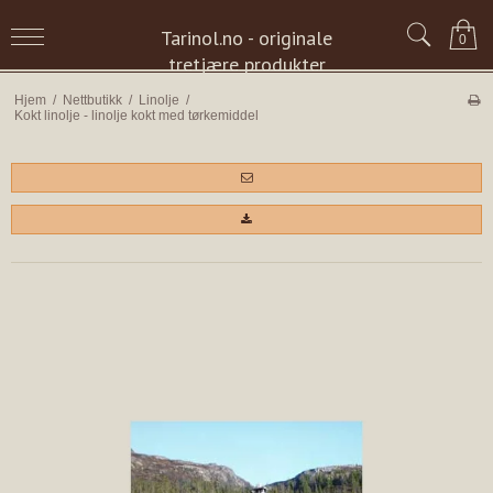
Tarinol.no - originale
0
tretjære produkter
Hjem
/
Nettbutikk
/
Linolje
/
Kokt linolje - linolje kokt med tørkemiddel