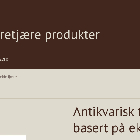
 tretjære produkter
jære
 ekte tjære
Antikvarisk 
basert på e