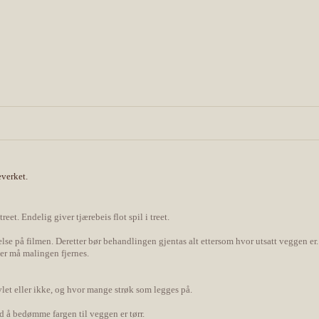
everket.
reet. Endelig giver tjærebeis flot spil i treet.
kkelse på filmen. Deretter bør behandlingen gjentas alt ettersom hvor utsatt veggen er
ater må malingen fjernes.
vlet eller ikke, og hvor mange strøk som legges på.
ed å bedømme fargen til veggen er tørr.