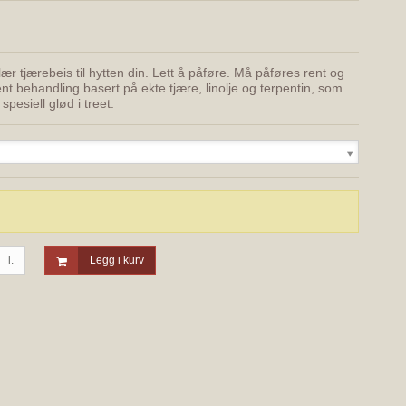
ærebeis til hytten din. Lett å påføre. Må påføres rent og
ent behandling basert på ekte tjære, linolje og terpentin, som
pesiell glød i treet.
l.
Legg i kurv