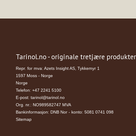
Tarinol.no - originale tretjære produkter
Repr. for mva: Azets Insight AS, Tykkemyr 1
1597 Moss - Norge
Norge
Telefon
:
+47 2241 5100
E-post
:
tarinol@tarinol.no
Org. nr.
:
NO989582747 MVA
Bankinformasjon
:
DNB Nor - konto: 5081 0741 098
Sitemap