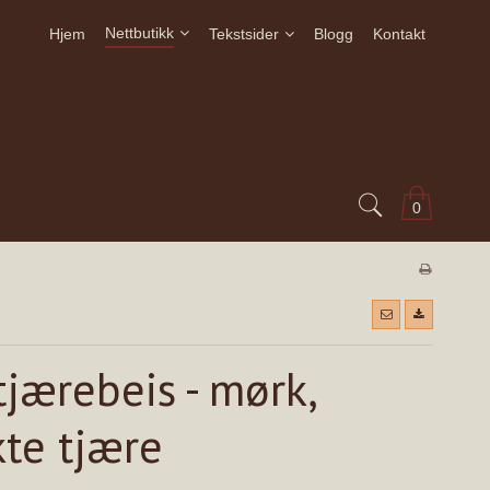
Nettbutikk
Hjem
Tekstsider
Blogg
Kontakt
0
tjærebeis - mørk,
kte tjære