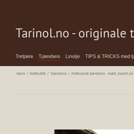
Tarinol.no - originale
Tretjære
Tjærebeis
Linolje
TIPS & TRICKS med t
Hjem
/
Nettbutikk
/
Tjærebeis
/
Antikvarisk tjærebeis - mørk, basert på