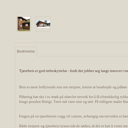
Beskrivelse
Tjærebeis er god trebeskyttelse - fordi det jobber seg langt innover i tr
Beis er mere letflytende enn ren tretjære, lettere at bearbejde og påføre t
Påføring bør ske i to strøk på uhøvlet treverk for å få tilstrekkelig ty
bruge penslen flittigt. Treet må være rent og tørt. På tidligere malte fl
Fargen på en tjærebeiset vegg vil variere, avhengig om treverket er hø
Både tretjære og tjærebeis lysner når de tørker, så det er lurt å vente m