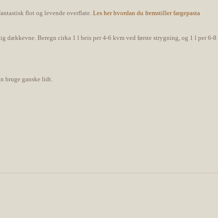
antastisk flot og levende overflate.
Les her hvordan du fremstiller fargepasta
elig dækkevne. Beregn cirka 1 l beis per 4-6 kvm ved første strygning, og 1 l per 6
un bruge ganske lidt.