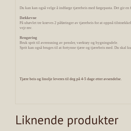
Du kan kan også velge å indfarge tjærebeis med fargepasta. Det gir en f
Dækkevne
På uhøvlet tre kræves 2 påføringer av tjærebeis for at oppnå tilstrækk
vejr mv.
Rengøring
Bruk sprit til avrensning av pensler, værktøy og bygningsdele.
Sprit kan også bruges til at fortynne tjære og tjærebeis med. Du skal k
Tjære beis og linolje leveres til deg på 4-5 dage etter avsendelse.
Liknende produkter